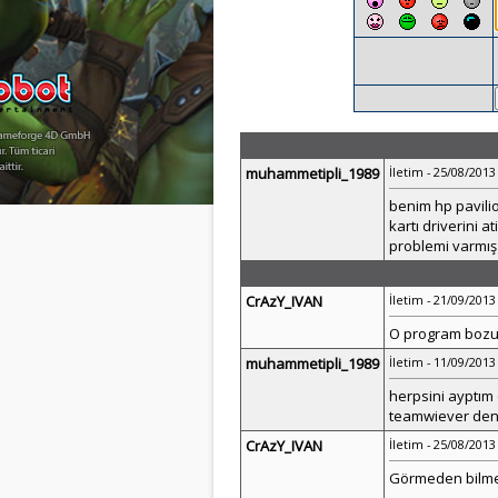
muhammetipli_1989
İletim - 25/08/2013 
benim hp pavil
kartı driverini 
problemi varmış 
CrAzY_IVAN
İletim - 21/09/2013 
O program bozuy
muhammetipli_1989
İletim - 11/09/2013 
herpsini ayptım
teamwiever den 
CrAzY_IVAN
İletim - 25/08/2013 
Görmeden bilmen