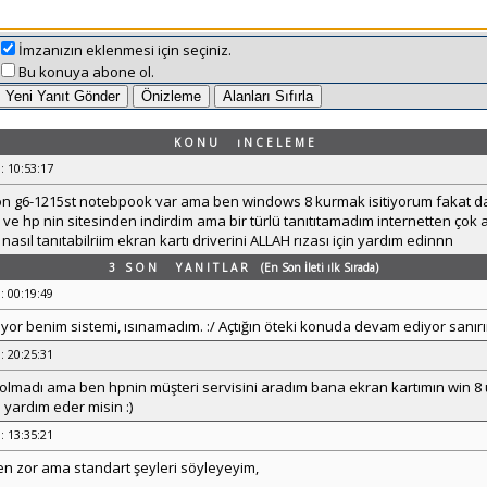
İmzanızın eklenmesi için seçiniz.
Bu konuya abone ol.
K O N U ı N C E L E M E
: 10:53:17
ion g6-1215st notebpook var ama ben windows 8 kurmak isitiyorum fakat
ati ve hp nin sitesinden indirdim ama bir türlü tanıtıtamadım internetten çok
nasıl tanıtabilriim ekran kartı driverini ALLAH rızası için yardım edinnn
3 S O N Y A N I T L A R (En Son İleti ılk Sırada)
: 00:19:49
or benim sistemi, ısınamadım. :/ Açtığın öteki konuda devam ediyor sanırı
: 20:25:31
 olmadı ama ben hpnin müşteri servisini aradım bana ekran kartımın win 8
yardım eder misin :)
: 13:35:21
 zor ama standart şeyleri söyleyeyim,