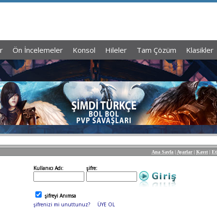
r
Ön İncelemeler
Konsol
Hileler
Tam Çözüm
Klasikler
Ana Sayfa
|
Ayarlar
|
Kayıt
|
Et
Kullanıcı Adı:
şifre:
şifreyi Anımsa
şifrenizi mi unuttunuz?
ÜYE OL