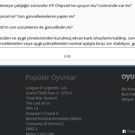
üklemeye çalıştığın sürücüler ATI Chipseti'ne uyuyor mu? Listesinde var mı?
üncel mi? Son güncellemelerini yaptın mı?
ectX'in son sürümlerini de güncelledin mi?
ücüleri ve aygıt yöneticisinden kurulmuş ekran kartı cihazlarını kaldırıp, so
cellemeleri veya aygıt yükseltmeleri normal açılışta biraz zor olabiliyor, g
0.05
Popüler Oyunlar
League of Legends - LoL
Biz Kimi
Grand Theft Auto V - GTA V
Bize Kat
Total War: Rome II
İletişim
The Last of Us
FIFA 14
Assassin's Creed 4
Mortal Kombat Komplete Edition
Company of Heroes 2
GRID 2
face
Metro: Last Light