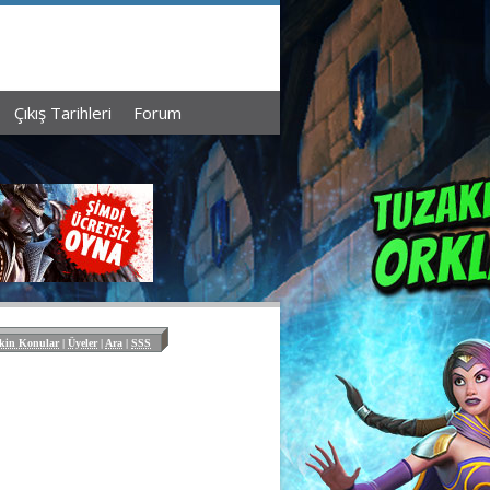
Çıkış Tarihleri
Forum
kin Konular
|
Üyeler
|
Ara
|
SSS