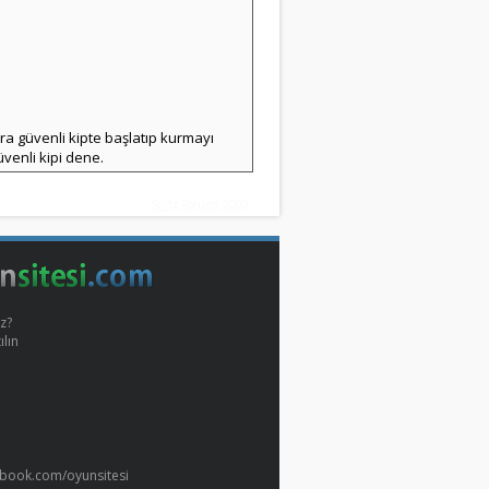
nra güvenli kipte başlatıp kurmayı
üvenli kipi dene.
Snitz Forums 2000
z?
ılın
book.com/oyunsitesi