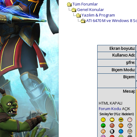
Tüm Forumlar
Genel Konular
Yazılım & Program
ATI 6470 M ve Windows 8 S
Ekran boyutu:
Kullanıcı Adı:
şifre:
Biçem Modu:
Biçem:
Mesaj:
HTML KAPALI
Forum Kodu
AÇIK
Smiley'ler (Yüz ifadeleri)