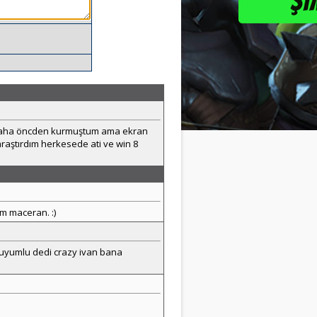
 daha öncden kurmuştum ama ekran
 araştırdım herkesede ati ve win 8
m maceran. :)
 uyumlu dedi crazy ivan bana