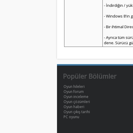
- İndirdiğin / y
- Windows 8'in g
- Bir ihtimal Dir
- Ayrıca tüm sür
dene. Sürücü gün
Popüler Bölümler
Oyun hileleri
Oyun forum
Oyun inceleme
Oyun çözümleri
Oyun haberi
Oyun çıkış tarihi
PC oyunu