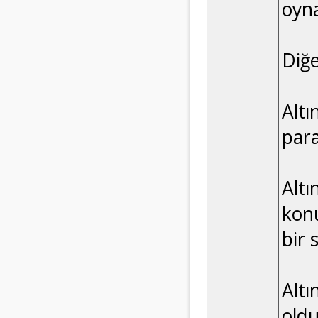
oyn
Diğe
Altı
para
Alt
konu
bir 
Altı
oldu