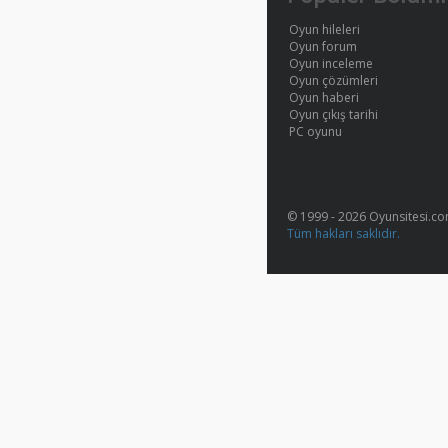
Oyun hileleri
Oyun forum
Oyun inceleme
Oyun çözümleri
Oyun haberi
Oyun çıkış tarihi
PC oyunu
© 1999 - 2026 Oyunsitesi.c
Tüm hakları saklıdır.