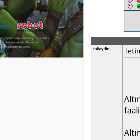
caliaydin
İleti
Altı
faal
Altı