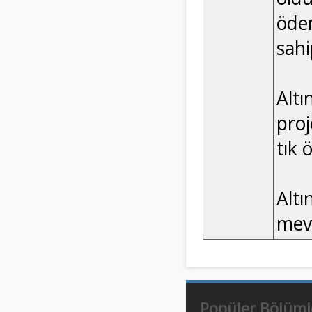
öde
sahi
Altı
proj
tık 
Altı
mev
Popüler Bölüml