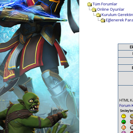
Tüm Forumlar
Online Oyunlar
Kurulum Gerekti
Eğlenerek Para
E
HTML K
Forum 
Smiley'ler