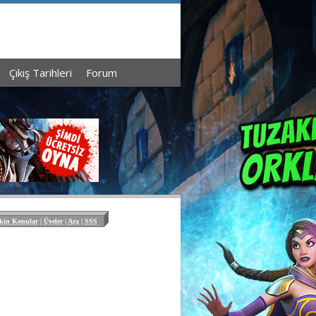
Çıkış Tarihleri
Forum
kin Konular
|
Üyeler
|
Ara
|
SSS