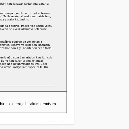
gisini karşılayacak kadar ana paranız
ğer buraya üye olursanız, şirket hissesi
. Tarihi uzatıp yüksek oran faizle borç
ılmaz paralar kazandım.
nda deilsiniz, tradeoffice kalsın yeter.
yesinde üyelik alabilir ve tefecilikte
ettiğiniz şehirde bir çok binanız
leyip, kiliseye ve kiliseden insanlara
özellikle son 1 yıl abartı derecede fazla
rumluluğu sizin üzerinizden karşılanıcak.
a. Bunu karşılarsınız ama finansal
z maddeninde bir hammaddesi var. Eğer
da üretin, maliyetiniz düşer. NOT: Bu
irisi eklemişti bıraktım demiştim
Snitz Forums 2000