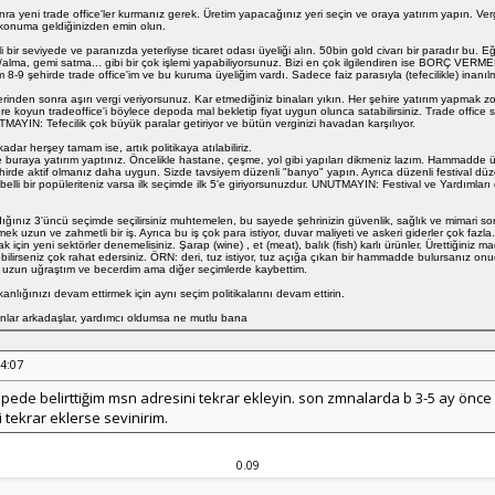
ra yeni trade office'ler kurmanız gerek. Üretim yapacağınız yeri seçin ve oraya yatırım yapın. Ver
 konuma geldiğinizden emin olun.
i bir seviyede ve paranızda yeterliyse ticaret odası üyeliği alın. 50bin gold civarı bir paradır bu. E
alma, gemi satma... gibi bir çok işlemi yapabiliyorsunuz. Bizi en çok ilgilendiren ise BORÇ VERMEK
im 8-9 şehirde trade office'im ve bu kuruma üyeliğim vardı. Sadece faiz parasıyla (tefecilikle) inan
nden sonra aşırı vergi veriyorsunuz. Kar etmediğiniz binaları yıkın. Her şehire yatırım yapmak zoru
ere koyun tradeoffice'i böylece depoda mal bekletip fiyat uygun olunca satabilirsiniz. Trade office sa
TMAYIN: Tefecilik çok büyük paralar getiriyor ve bütün verginizi havadan karşılıyor.
ar herşey tamam ise, artık politikaya atılabiliriz.
ve buraya yatırım yaptınız. Öncelikle hastane, çeşme, yol gibi yapıları dikmeniz lazım. Hammadde ür
rde aktif olmanız daha uygun. Sizde tavsiyem düzenli "banyo" yapın. Ayrıca düzenli festival düzen
elli bir popüleriteniz varsa ilk seçimde ilk 5'e giriyorsunuzdur. UNUTMAYIN: Festival ve Yardımları 
ldığınız 3'üncü seçimde seçilirsiniz muhtemelen, bu sayede şehrinizin güvenlik, sağlık ve mimari so
mek uzun ve zahmetli bir iş. Ayrıca bu iş çok para istiyor, duvar maliyeti ve askeri giderler çok fazl
çin yeni sektörler denemelisiniz. Şarap (wine) , et (meat), balık (fish) karlı ürünler. Ürettiğini
bilirseniz çok rahat edersiniz. ÖRN: deri, tuz istiyor, tuz açığa çıkan bir hammadde bulursanız onu
 ben uzun uğraştım ve becerdim ama diğer seçimlerde kaybettim.
lığınızı devam ettirmek için aynı seçim politikalarını devam ettirin.
nlar arkadaşlar, yardımcı oldumsa ne mutlu bana
54:07
epede belirttiğim msn adresini tekrar ekleyin. son zmnalarda b 3-5 ay önce b
i tekrar eklerse sevinirim.
0.09