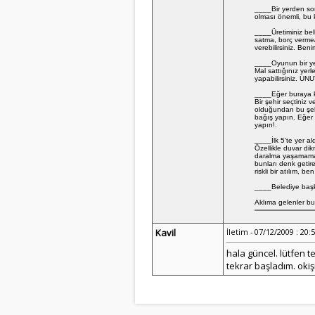
____Bir yerden son
olması önemli, bu
____Üretiminiz bell
satma, borç verme/
verebilirsiniz. Ben
____Oyunun bir yeri
Mal sattığınız yerl
yapabilirsiniz. UNU
____Eğer buraya kad
Bir şehir seçtiniz 
olduğundan bu şehi
bağış yapın. Eğer b
yapın!.
____İlk 5'te yer a
Özellikle duvar dik
daralma yaşamamak i
bunları denk getire
riskli bir atılım,
____Belediye başkan
Aklıma gelenler bu
Kavil
İletim - 07/12/2009 : 20:
hala güncel. lütfen t
tekrar başladım. okiş