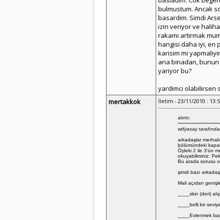
basladim. Cok begend
bulmustum. Ancak so
basardim. Simdi Ars
izin veriyor ve halih
rakami artirmak mum
hangisi daha iyi, en 
karisim mi yapmaliyi
ana binadan, bunun 
yariyor bu?
yardimci olabilirsen 
mertakkok
İletim - 23/11/2010 : 13:
alıntı:
wtfyasay tarafında
arkadaşlar merhaba
bölümündeki kapalı 
Öyleki 2 ile 3'ün 
okuyabilirsiniz. Pe
Bu arada sorusu ol
şimdi bazı arkadaşl
Mali açıdan genişl
____skin (deri) alı
____belli bir seviy
____Evlenmek başla