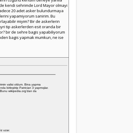
ylerin cogunu kendim deneye yanila
lde kendi sehrimde Lord Mayor olmayi
 sadece 20 adet asker bulundurmaya
nilerini yapamiyorum sanirim. Bu
yabilir miyim? Bir de askerlerin
yri tip askerlerden esit oranda bir
yor? bir de sehre bagis yapabiliyorum
imden bagis yapmak mumkun, ne ise
rimin valisi oldum. Bina yapma
da birleştirip Patrician 3 yapmışlar.
 Bunu wikipedia.org'dan da
iz uzar.