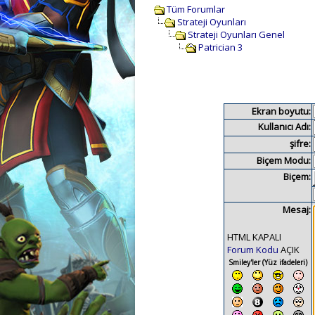
Tüm Forumlar
Strateji Oyunları
Strateji Oyunları Genel
Patrician 3
Ekran boyutu:
Kullanıcı Adı:
şifre:
Biçem Modu:
Biçem:
Mesaj:
HTML KAPALI
Forum Kodu
AÇIK
Smiley'ler (Yüz ifadeleri)