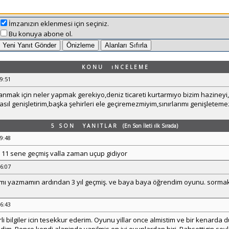
İmzanızın eklenmesi için seçiniz.
Bu konuya abone ol.
K O N U ı N C E L E M E
39:51
mak için neler yapmak gerekiyo,deniz ticareti kurtarmıyo bizim hazineyi,
asıl genişletirim,başka şehirleri ele geçiremezmiyim,sınırlarımı genişletem
5 S O N Y A N I T L A R (En Son İleti ılk Sırada)
19:48
 11 sene geçmiş valla zaman uçup gidiyor
46:07
ımı yazmamın ardından 3 yıl geçmiş. ve baya baya öğrendim oyunu. sormak
06:43
rli bilgiler icin tesekkur ederim. Oyunu yillar once almistim ve bir kenard