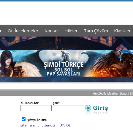
r
Ön İncelemeler
Konsol
Hileler
Tam Çözüm
Klasikler
Ana Sayfa
|
Ayarlar
|
Kayıt
|
Et
Kullanıcı Adı:
şifre:
şifreyi Anımsa
şifrenizi mi unuttunuz?
ÜYE OL