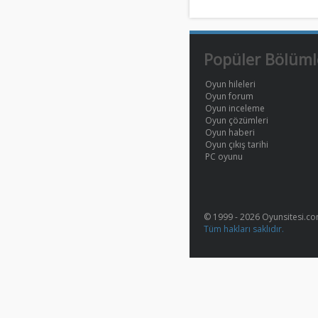
Popüler Bölüml
Oyun hileleri
Oyun forum
Oyun inceleme
Oyun çözümleri
Oyun haberi
Oyun çıkış tarihi
PC oyunu
© 1999 - 2026 Oyunsitesi.c
Tüm hakları saklıdır.