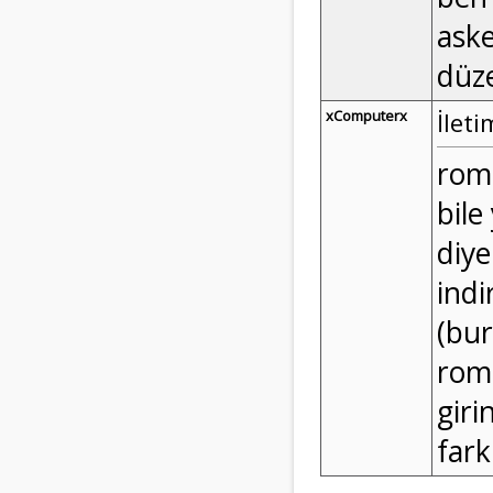
aske
düze
xComputerx
İleti
rome
bile
diye
indi
(bur
rom
giri
fark