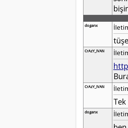
bişi
doganx
İleti
tüşe
CrAzY_IVAN
İleti
htt
Bura
CrAzY_IVAN
İleti
Tek 
doganx
İleti
ben