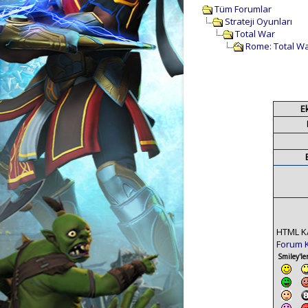
Tüm Forumlar
Strateji Oyunları
Total War
Rome: Total War 
E
HTML K
Forum 
Smiley'ler