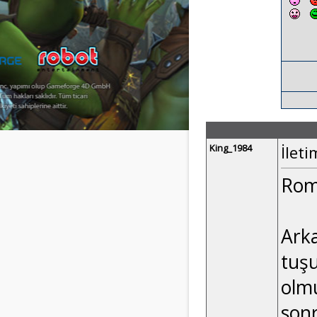
King_1984
İleti
Rome
Arka
tuşu
olmu
sonr