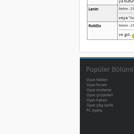
ya bütün
Lenin
İletim - 2
veya ''na
RoM3o
İletim - 2
ve gol..
Popüler Bölüml
Oyun hileleri
Oyun forum
Oyun inceleme
Oyun çözümleri
Oyun haberi
Oyun çıkış tarihi
PC oyunu