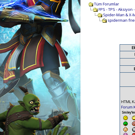
Tüm Forumlar
FPS - TPS - Aksiyon 
Spider-Man & X-
spiderman frie
E
HTML K
Forum 
Smiley'ler