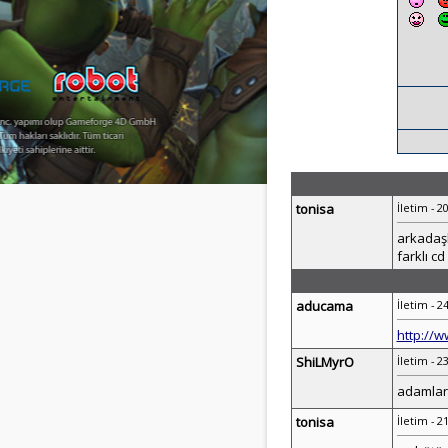
tonisa
İletim - 2
arkadaşl
farklı c
aducama
İletim - 2
http://w
ShiLMyrO
İletim - 2
adamlar 
tonisa
İletim - 2