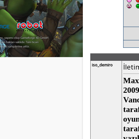
iso_demiro
İleti
Max 
2009
Vanc
tara
oyun
tara
yazı