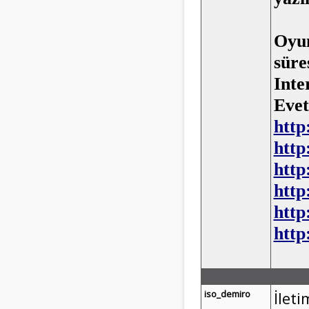
Oyun
süre
Inte
Evet
http
http
http
http
http
http
iso_demiro
İleti