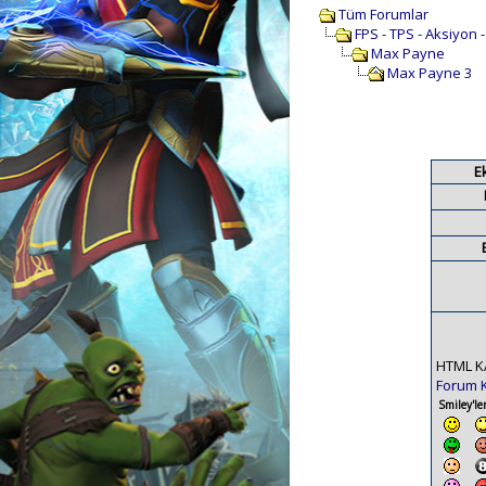
Tüm Forumlar
FPS - TPS - Aksiyon 
Max Payne
Max Payne 3
E
HTML K
Forum 
Smiley'ler