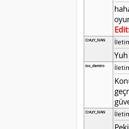
haha
oyu
Edit
CrAzY_IVAN
İleti
Yuh 
iso_demiro
İleti
Konu
geçm
güve
CrAzY_IVAN
İleti
Peki