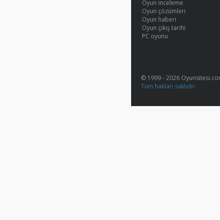
Oyun inceleme
Oyun çözümleri
Oyun haberi
Oyun çıkış tarihi
PC oyunu
© 1999 - 2026 Oyunsitesi.c
Tüm hakları saklıdır.