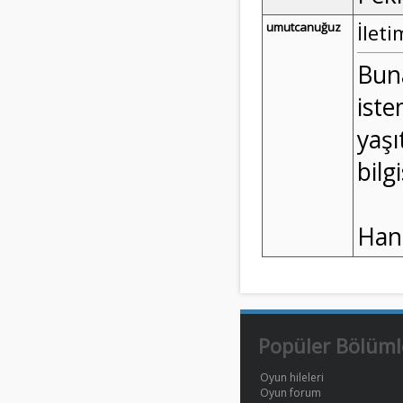
umutcanuğuz
İleti
Bun
ist
yaşı
bilg
Hani
Popüler Bölüml
Oyun hileleri
Oyun forum