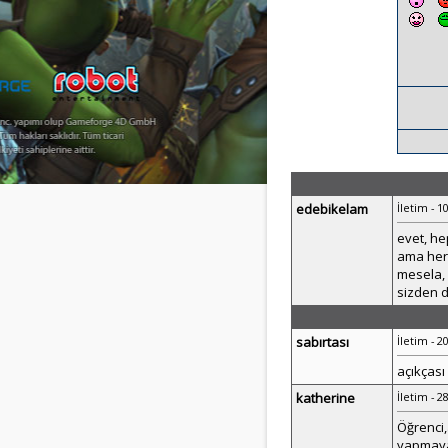
edebikelam
İletim - 1
evet, he
ama herk
mesela, 
sizden 
sabırtası
İletim - 2
açıkçası 
katherine
İletim - 2
Öğrenci,
yapmaya 