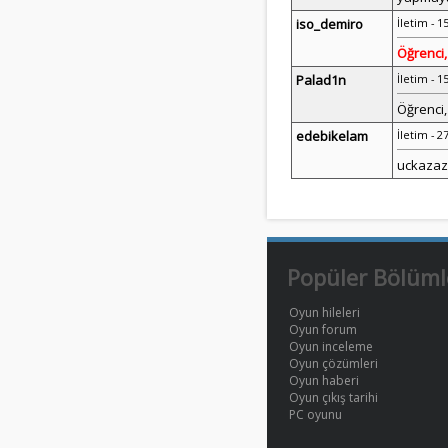
iso_demiro
İletim - 1
Öğrenci,
Palad1n
İletim - 1
Öğrenci,
edebikelam
İletim - 2
uckazaz'
Popüler Bölüml
Oyun hileleri
Oyun forum
Oyun inceleme
Oyun çözümleri
Oyun haberi
Oyun çıkış tarihi
PC oyunu