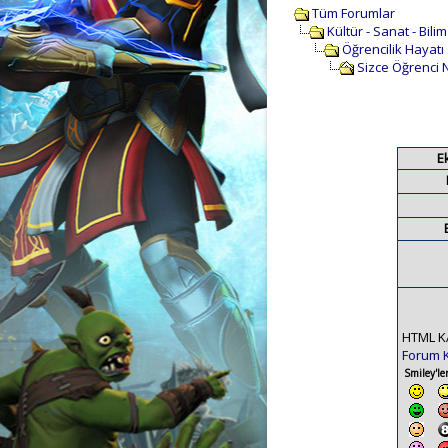
Tüm Forumlar
Kültür - Sanat - Bili
Öğrencilik Hayatı
Sizce Öğrenci 
E
HTML K
Forum 
Smiley'ler