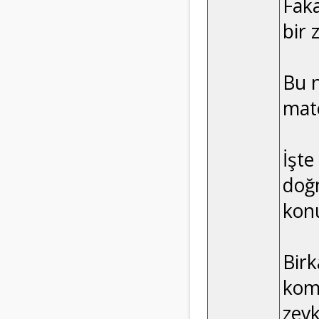
Faka
bir 
Bu n
mate
İşte
doğ
konu
Birk
kome
zevk