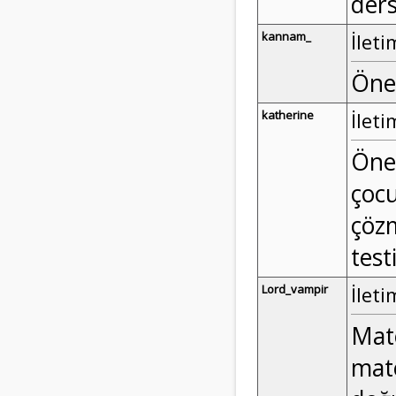
ders
kannam_
İleti
Önem
katherine
İleti
Önem
çocu
çözm
test
Lord_vampir
İleti
Mate
mate