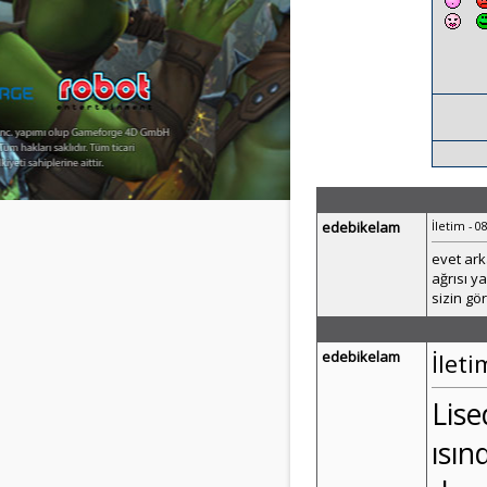
edebikelam
İletim - 0
evet ark
ağrısı y
sizin gö
edebikelam
İleti
Lis
ısın