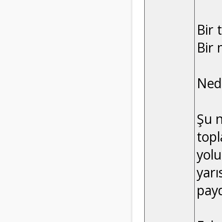
Bir 
Bir 
Ned
Şu n
topl
yolu
yarı
payd