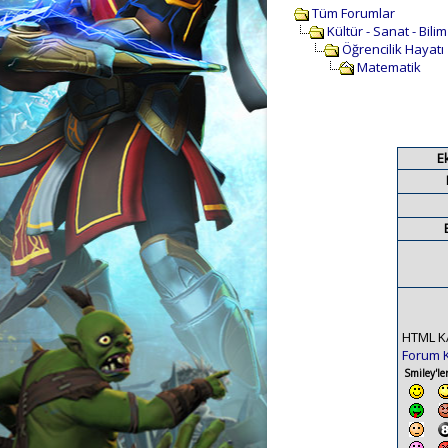
Tüm Forumlar
Kültür - Sanat - Bili
Öğrencilik Hayatı
Matematik
E
HTML K
Forum 
Smiley'ler