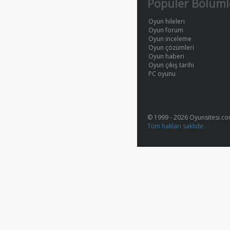
Popüler Bölüml
Oyun hileleri
Oyun forum
Oyun inceleme
Oyun çözümleri
Oyun haberi
Oyun çıkış tarihi
PC oyunu
© 1999 - 2026 Oyunsitesi.c
Tüm hakları saklıdır.