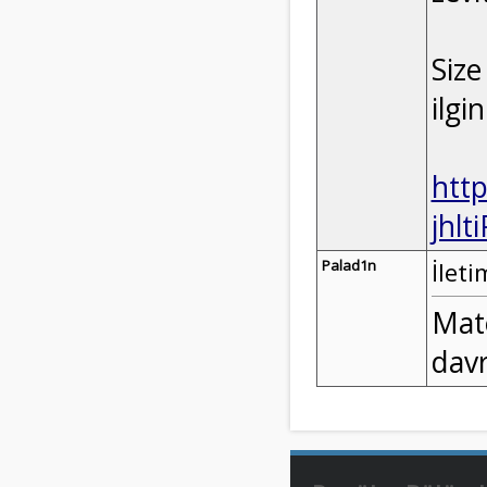
Size
ilgi
htt
jhl
Palad1n
İleti
Mate
dav