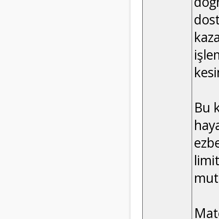
doğr
dost
kaza
işle
kesi
Bu k
hay
ezbe
limi
mutl
Mate