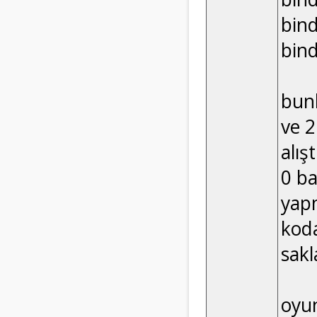
bin
bin
bunl
ve 2
alış
0 ba
yapm
koda
sakl
oyun