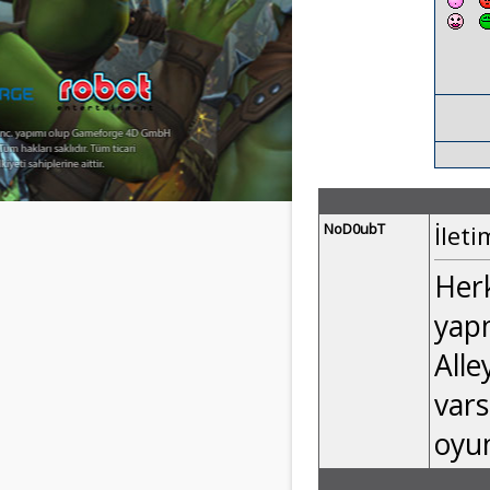
NoD0ubT
İleti
Herk
yap
Alle
vars
oyun