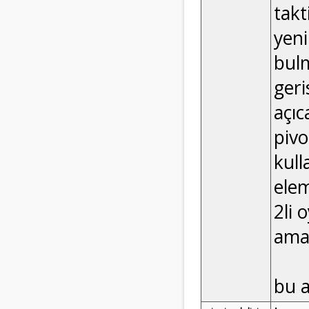
takt
yeni
bulm
geri
açıc
piv
kull
elem
2li 
ama 
bu a