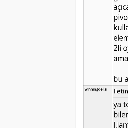
açıc
piv
kull
elem
2li 
ama 
bu a
winningdelisi
İleti
ya t
bile
l.ja