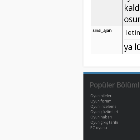
kald
osu
sinsi_ajan
İleti
ya l
Popüler Bölüml
Oyun hileleri
Oyun forum
Oyun inceleme
Oyun çözümleri
Oyun haberi
Oyun çıkış tarihi
PC oyunu