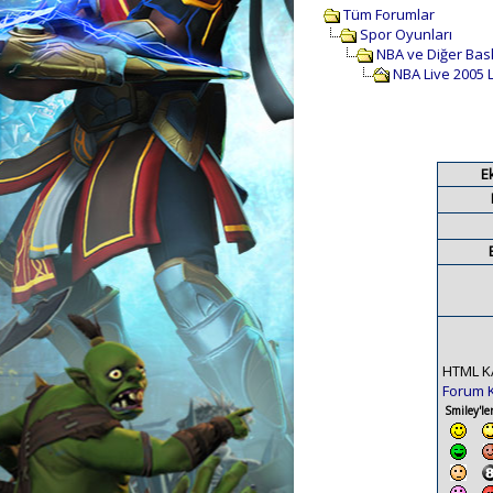
Tüm Forumlar
Spor Oyunları
NBA ve Diğer Bas
NBA Live 2005 L
E
HTML K
Forum 
Smiley'ler