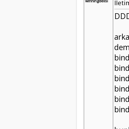
winningdelisi
İleti
DDD
arka
dem
bin
bin
bin
bin
bin
bin