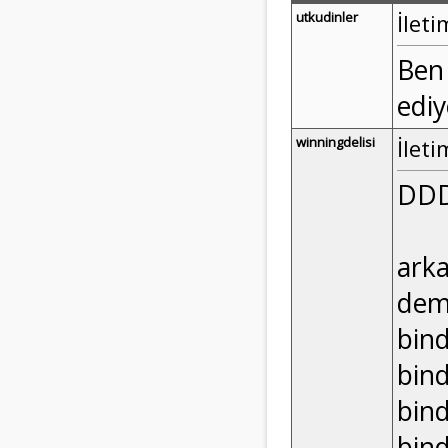
utkudinler
İleti
Ben 
ediy
winningdelisi
İleti
DDD
arka
dem
bin
bin
bin
bin