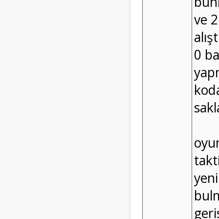
bunl
ve 2
alış
0 ba
yapm
koda
sakl
oyun
takt
yeni
bulm
geri