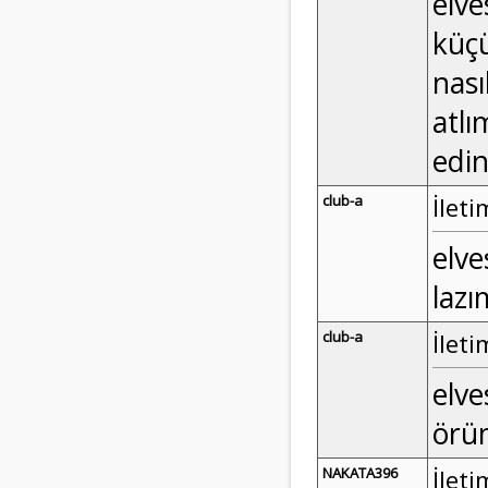
elve
küçü
nası
atlı
edi
club-a
İleti
elve
lazı
club-a
İleti
elve
örüm
NAKATA396
İleti