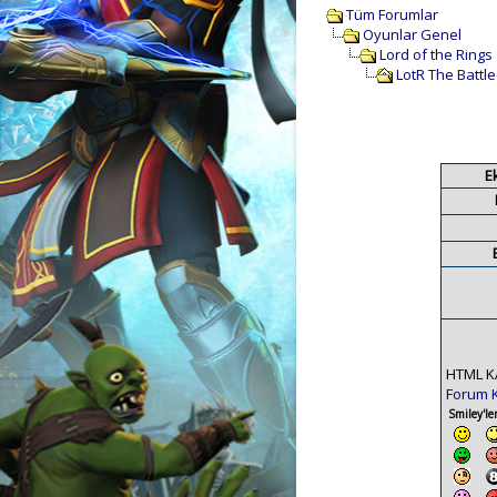
Tüm Forumlar
Oyunlar Genel
Lord of the Rings
LotR The Battle 
E
HTML K
Forum 
Smiley'ler