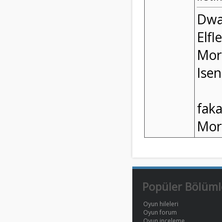
Dwa
Elfl
Mord
Isen
faka
Mord
Popüler Bölüml
Oyun hileleri
Oyun forum
Oyun inceleme