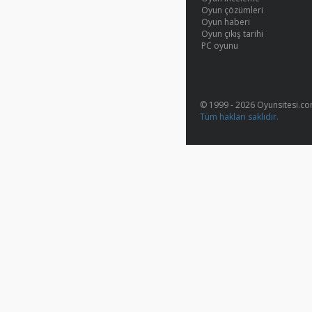
Oyun çözümleri
Oyun haberi
Oyun çıkış tarihi
PC oyunu
© 1999 - 2026 Oyunsitesi.c
Tüm hakları saklıdır.