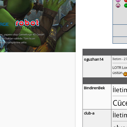
oguzhan14
İletim - 2
LOTR Lor
üstün.
BindirenBek
İleti
Cüce
club-a
İleti