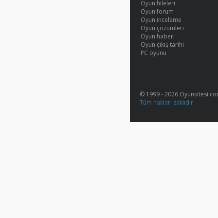
Oyun hileleri
Oyun forum
Oyun inceleme
Oyun çözümleri
Oyun haberi
Oyun çıkış tarihi
PC oyunu
© 1999 - 2026 Oyunsitesi.c
Tüm hakları saklıdır.