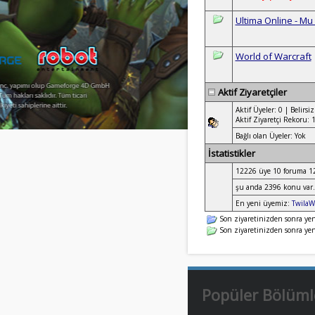
Ultima Online - Mu
World of Warcraft
Aktif Ziyaretçiler
Aktif Üyeler: 0 | Belirs
Aktif Ziyaretçi Rekoru: 
Bağlı olan Üyeler: Yok
İstatistikler
12226 üye 10 foruma 127
şu anda 2396 konu var.
En yeni üyemiz:
Twila
Son ziyaretinizden sonra yeni 
Son ziyaretinizden sonra yeni
Popüler Bölüml