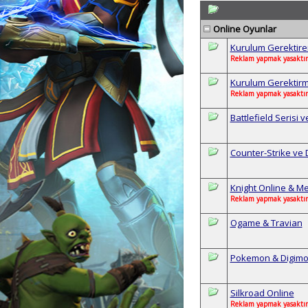
Online Oyunlar
Kurulum Gerektire
Reklam yapmak yasaktır
Kurulum Gerektir
Reklam yapmak yasaktır
Battlefield Serisi 
Counter-Strike ve D
Knight Online & Me
Reklam yapmak yasaktır
Ogame & Travian
Pokemon & Digim
Silkroad Online
Reklam yapmak yasaktır