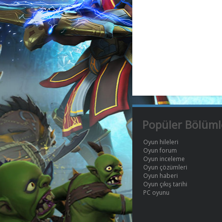
Popüler Bölüml
Oyun hileleri
Oyun forum
Oyun inceleme
Oyun çözümleri
Oyun haberi
Oyun çıkış tarihi
PC oyunu