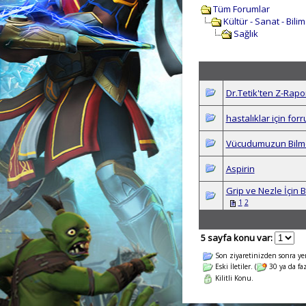
Tüm Forumlar
Kültür - Sanat - Bili
Sağlık
Dr.Tetik'ten Z-Rapor
hastalıklar için forr
Vücudumuzun Bilme
Aspirin
Grip ve Nezle İçin 
1
2
5 sayfa konu var:
Son ziyaretinizden sonra yeni 
Eski İletiler. (
30 ya da faz
Kilitli Konu.