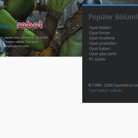
Popüler Bölüml
Oyun hileleri
Oyun forum
Oyun inceleme
Oyun çözümleri
Oyun haberi
Oyun çıkış tarihi
PC oyunu
© 1999 - 2026 Oyunsitesi.c
Tüm hakları saklıdır.