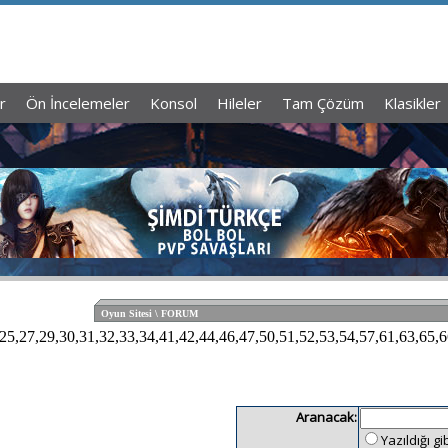
r
Ön İncelemeler
Konsol
Hileler
Tam Çözüm
Klasikler
Oyun Sitesi \ FORUM
4,25,27,29,30,31,32,33,34,41,42,44,46,47,50,51,52,53,54,57,61,63,65
Aranacak:
Yazıldığı gi