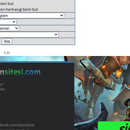
leri bul
en herhangi birini bul
3.23
z?
ılın
book.com/oyunsitesi