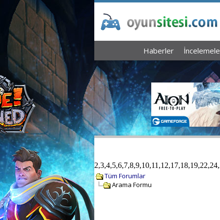
Haberler
İncelemele
2,3,4,5,6,7,8,9,10,11,12,17,18,19,22,2
Tüm Forumlar
Arama Formu