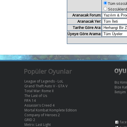
Tüm sözcük
Sözcüklerd
Aranacak Forum:
Aranacak Yer:
Tarihe Göre Ara:
Üyeye Göre Arama:
Popüler Oyunlar
League of Legends - LoL
Biz Kimi
Grand Theft Auto V - GTA V
Bize Kat
Total War: Rome II
İletişim
The Last of Us
FIFA 14
Assassin's Creed 4
Mortal Kombat Komplete Edition
Company of Heroes 2
GRID 2
face
Metro: Last Light