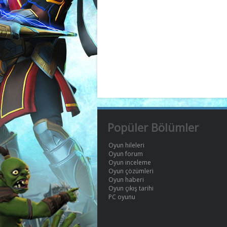
Popüler Bölümler
Oyun hileleri
Oyun forum
Oyun inceleme
Oyun çözümleri
Oyun haberi
Oyun çıkış tarihi
PC oyunu