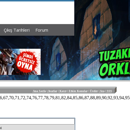
Çıkış Tarihleri
Forum
Ana Sayfa
|
Ayarlar
|
Kayıt
|
Etkin Konular
|
Üyeler
|
Ara
|
SSS
,66,67,70,71,72,74,76,77,78,79,81,82,84,85,86,87,88,89,90,92,93,94,
bi