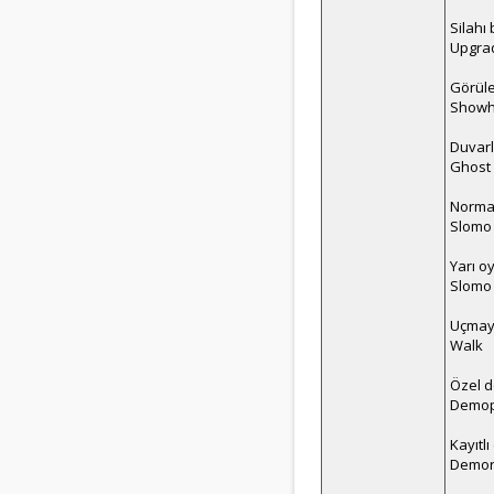
Silahı 
Upgra
Görüle
Show
Duvar
Ghost
Normal
Slomo 
Yarı oy
Slomo 
Uçmay
Walk
Özel 
Demop
Kayıtl
Demor