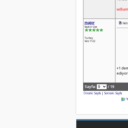
willia
major
İlet
Seçkin Üye
Turkey
İleti 1122
+1 dem
ediyo
Sayfa:
/ 19
Önceki Sayfa
|
Sonraki Sayfa