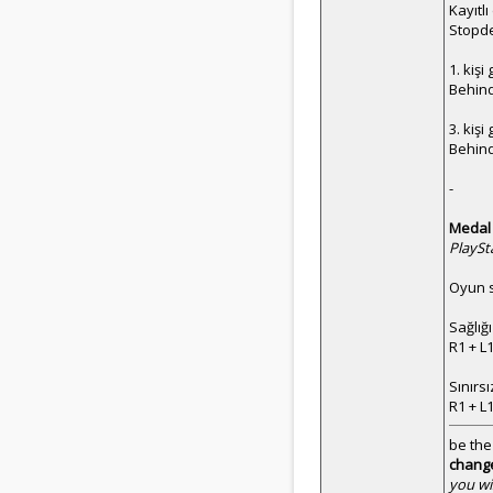
Kayıtl
Stopd
1. kişi
Behind
3. kişi
Behind
-
Medal 
PlaySt
Oyun s
Sağlığ
R1 + L
Sınırs
R1 + L
be the
chang
you wi