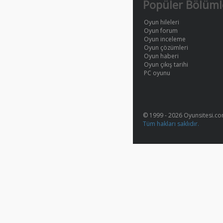
Popüler Bölüml
Oyun hileleri
Oyun forum
Oyun inceleme
Oyun çözümleri
Oyun haberi
Oyun çıkış tarihi
PC oyunu
© 1999 - 2026 Oyunsitesi.c
Tüm hakları saklıdır.