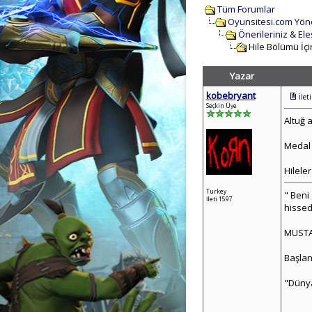
Tüm Forumlar
Oyunsitesi.com Yön
Önerileriniz & Eleş
Hile Bölümü İçi
Yazar
kobebryant
İlet
Seçkin Üye
Altuğ 
Medal 
Hilele
Turkey
" Beni
İleti 1597
hissed
MUSTA
Başlan
"Dünya