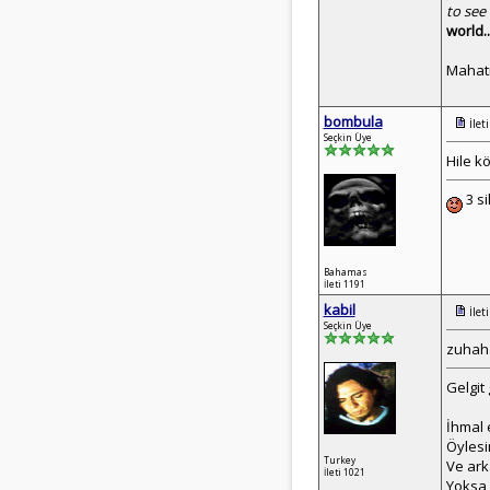
to see 
world..
Mahat
bombula
İlet
Seçkin Üye
Hile kö
3 s
Bahamas
İleti 1191
kabil
İlet
Seçkin Üye
zuhah
Gelgit 
İhmal 
Öylesi
Turkey
Ve ark
İleti 1021
Yoksa 