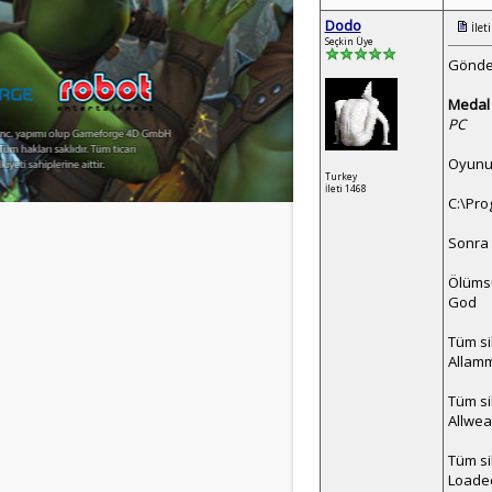
Dodo
İlet
Seçkin Üye
Gönder
Medal 
PC
Oyunun
Turkey
İleti 1468
C:\Pro
Sonra 
Ölüms
God
Tüm si
Allam
Tüm si
Allwe
Tüm si
Loade