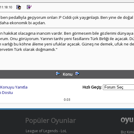
 11:18:10
ş ben pedallıyla geçiyorum onları :P Ciddi çok yaygınlaştı. Ben yine de doğ
 daha ekonomik bi açıdan.
r gün hakikat olacagına inancım vardır. Ben görmesem bile gözlerimi dünyay
yorum. Onu görüyorum. Yarının tarihi yeni fasıllarını Türk Birliği ile açacak.
ün varlığı bu köhne áleme yeni ufuklar açacak. Güneş ne demek, ufuk ne 
servetim Türk olarak doğmamdı."
Konu
Konuyu Yanıtla
Hızlı Geçiş:
ı Dostu
0.03
Popüler Oyunlar
League of Legends - LoL
Biz Kimi