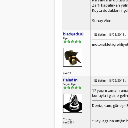
Ne sayfalar dolusu se
Zarfı kapatırken yaln
Kuytu dudaklarını ço
Sunay Akın
blackjack38
İletim - 16/01/2011 :
Üye
motorsiklet içi ehliye
İleti 23
Palad1n
İletim - 16/02/2011 :
Seçkin Üye
17 yaşını tamamlaman 
konuyla ilgisine gelin
Deniz, kum, güneş <
Turkey
"Hey, ağzına attığın b
İleti 2591