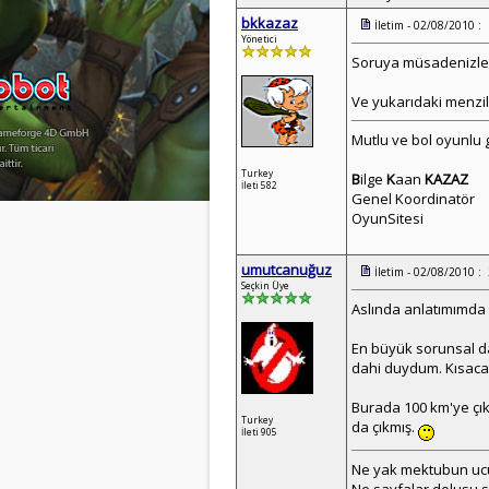
bkkazaz
İletim - 02/08/2010 :
Yönetici
Soruya müsadenizle ek
Ve yukarıdaki menzil 
Mutlu ve bol oyunlu g
Turkey
B
ilge
K
aan
KAZAZ
İleti 582
Genel Koordinatör
OyunSitesi
umutcanuğuz
İletim - 02/08/2010 :
Seçkin Üye
Aslında anlatımımda 
En büyük sorunsal da
dahi duydum. Kısacası
Burada 100 km'ye çık
Turkey
da çıkmış.
İleti 905
Ne yak mektubun u