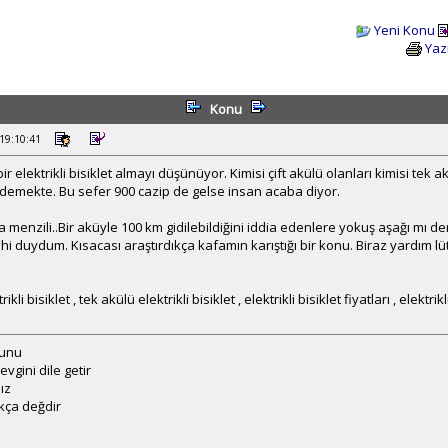
Yeni Konu
Yaz
Konu
 19:10:41
elektrikli bisiklet almayı düşünüyor. Kimisi çift akülü olanları kimisi tek akü
a demekte. Bu sefer 900 cazip de gelse insan acaba diyor.
 menzili..Bir aküyle 100 km gidilebildiğini iddia edenlere yokuş aşağı mı d
i duydum. Kısacası araştırdıkça kafamın karıştığı bir konu. Biraz yardım lü
rikli bisiklet , tek akülü elektrikli bisiklet , elektrikli bisiklet fiyatları , elektrik
cunu
vgini dile getir
ız
kça değdir