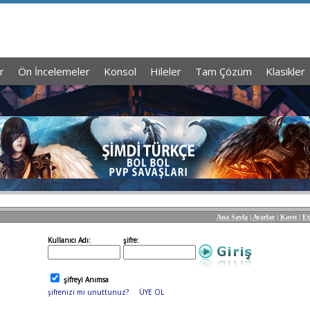
r
Ön İncelemeler
Konsol
Hileler
Tam Çözüm
Klasikler
Ana Sayfa
|
Ayarlar
|
Kayıt
|
Et
Kullanıcı Adı:
şifre:
şifreyi Anımsa
şifrenizi mi unuttunuz?
ÜYE OL