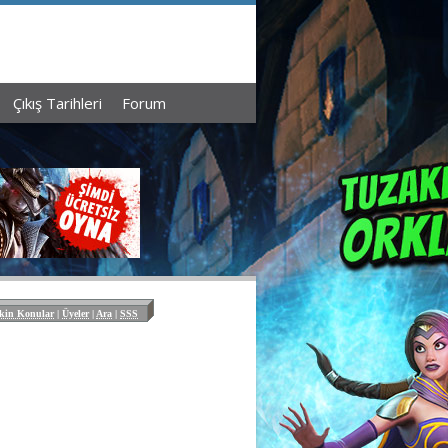
Çıkış Tarihleri
Forum
kin Konular
|
Üyeler
|
Ara
|
SSS