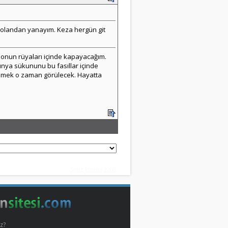
al olandan yanayım. Keza hergün git
a onun rüyaları içinde kapayacağım.
 Dünya sükununu bu fasıllar içinde
demek o zaman görülecek. Hayatta
Snitz Forums 2000
z?