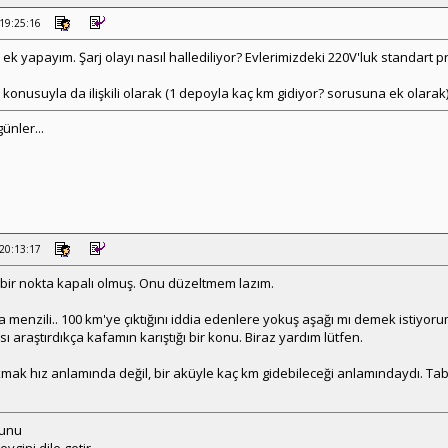
 19:25:16
 yapayım. Şarj olayı nasıl hallediliyor? Evlerimizdeki 220V'luk standart pri
konusuyla da ilişkili olarak (1 depoyla kaç km gidiyor? sorusuna ek olarak)
ünler...
 20:13:17
bir nokta kapalı olmuş. Onu düzeltmem lazım.
 menzili.. 100 km'ye çıktığını iddia edenlere yokuş aşağı mı demek istiyor
 araştırdıkça kafamın karıştığı bir konu. Biraz yardım lütfen.
mak hız anlamında değil, bir aküyle kaç km gidebileceği anlamındaydı. Tabii
cunu