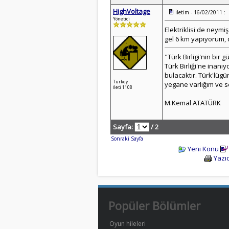
HighVoltage
İletim - 16/02/2011 :
Yönetici
Elektriklisi de neymi
gel 6 km yapıyorum,
"Türk Birligi'nin bi
Türk Birliği'ne inanı
bulacaktır. Türk'lüg
Turkey
yegane varlığım ve 
İleti 1108
M.Kemal ATATÜRK
Sayfa:
/ 2
Sonraki Sayfa
Yeni Konu
Yazıc
Popüler Bölümler
Oyun hileleri