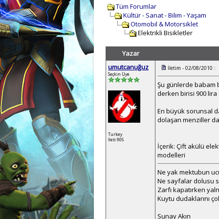
Tüm Forumlar
Kültür - Sanat - Bilim - Yaşam
Otomobil & Motorsiklet
Elektrikli Bisikletler
Yazar
umutcanuğuz
İletim - 02/08/2010 :
Seçkin Üye
Şu günlerde babam bir 
derken birisi 900 lir
En büyük sorunsal da
dolaşan menziller dah
Turkey
İleti 905
İçerik: Çift akülü elekt
modelleri
Ne yak mektubun u
Ne sayfalar dolusu se
Zarfı kapatırken yaln
Kuytu dudaklarını ço
Sunay Akın