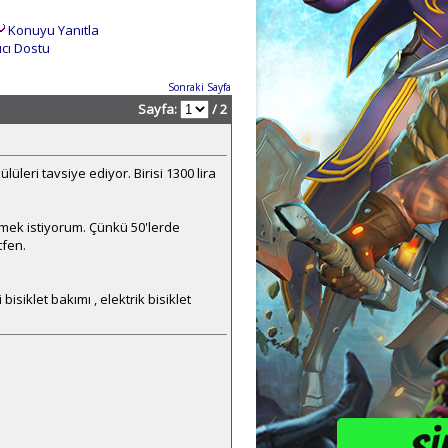
Konuyu Yanıtla
ıcı Dostu
Sonraki Sayfa
Sayfa:
/ 2
lüleri tavsiye ediyor. Birisi 1300 lira
emek istiyorum. Çünkü 50'lerde
tfen.
li bisiklet bakımı , elektrik bisiklet