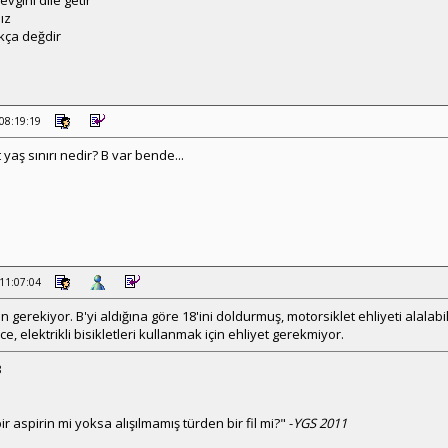
vgini dile getir
ız
kça değdir
 08:19:19
t yaş sınırı nedir? B var bende...
 11:07:04
gerekiyor. B'yi aldığına göre 18'ini doldurmuş, motorsiklet ehliyeti alalabi
ce, elektrikli bisikletleri kullanmak için ehliyet gerekmiyor.
3
ir aspirin mi yoksa alışılmamış türden bir fil mi?" -
YGS 2011