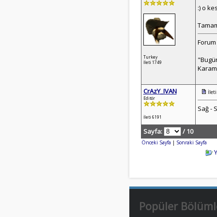
:) o k
Tamam 
Forum 
Turkey
"Bugün
İleti 1749
Karam
CrAzY_IVAN
İlet
Editör
Sağ - 
İleti 6191
Sayfa:
/ 10
Önceki Sayfa
|
Sonraki Sayfa
Popüler Bölüml