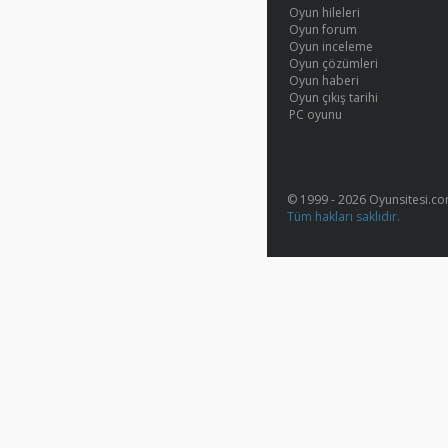
Oyun hileleri
Oyun forum
Oyun inceleme
Oyun çözümleri
Oyun haberi
Oyun çıkış tarihi
PC oyunu
© 1999 - 2026 Oyunsitesi.c
Tüm hakları saklıdır.