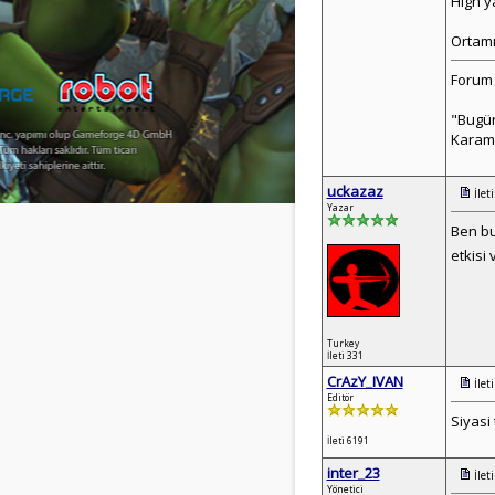
High ya
Ortamı
Forum 
"Bugün
Karam
uckazaz
İlet
Yazar
Ben bu
etkisi
Turkey
İleti 331
CrAzY_IVAN
İlet
Editör
Siyasi 
İleti 6191
inter_23
İlet
Yönetici