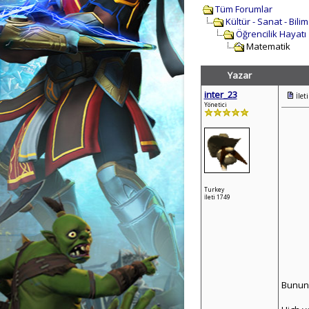
Tüm Forumlar
Kültür - Sanat - Bili
Öğrencilik Hayatı
Matematik
Yazar
inter_23
İlet
Yönetici
Turkey
İleti 1749
Bunun 