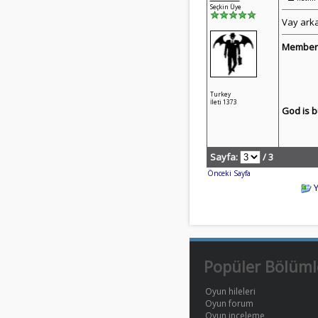
Seçkin Üye
Vay arka
Member 
Turkey
İleti 1373
God is b
Sayfa:
/ 3
Önceki Sayfa
Popüler Bölüml
Oyun hileleri
Oyun forum
Oyun inceleme