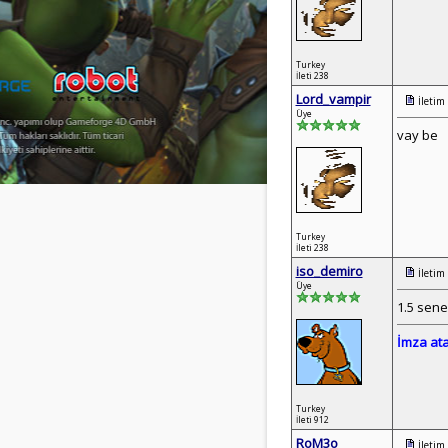
Turkey
İleti 238
Lord_vampir
İletim
Üye
vay be
Turkey
İleti 238
iso_demiro
İletim
Üye
1.5 sene
İmza at
Turkey
İleti 912
RoM3o
İletim