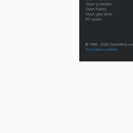
Oyun çözümleri
Oyun haberi
Oyun çıkış tarihi
PC oyunu
© 1999 - 2026 Oyunsitesi.c
Tüm hakları saklıdır.