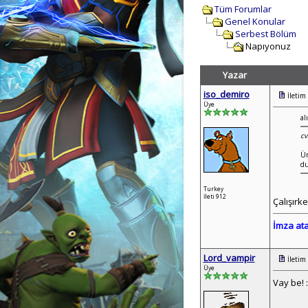
Tüm Forumlar
Genel Konular
Serbest Bölüm
Napıyonuz
Yazar
iso_demiro
İletim
Üye
al
cv
Ün
du
Turkey
İleti 912
Çalışırk
İmza at
Lord_vampir
İletim
Üye
Vay be! :