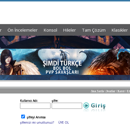
r
Ön İncelemeler
Konsol
Hileler
Tam Çözüm
Klasikler
Ana Sayfa
|
Ayarlar
|
Kayıt
|
Et
Kullanıcı Adı:
şifre:
şifreyi Anımsa
şifrenizi mi unuttunuz?
ÜYE OL