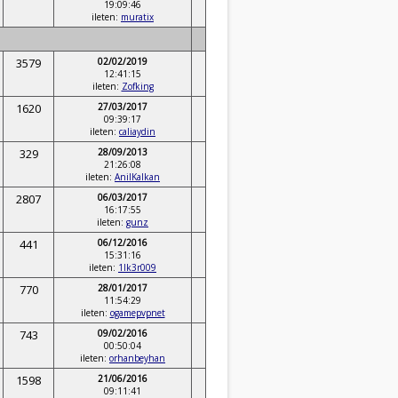
19:09:46
ileten:
muratix
3579
02/02/2019
12:41:15
ileten:
Zofking
1620
27/03/2017
09:39:17
ileten:
caliaydin
329
28/09/2013
21:26:08
ileten:
AnilKalkan
2807
06/03/2017
16:17:55
ileten:
gunz
441
06/12/2016
15:31:16
ileten:
1lk3r009
770
28/01/2017
11:54:29
ileten:
ogamepvpnet
743
09/02/2016
00:50:04
ileten:
orhanbeyhan
1598
21/06/2016
09:11:41