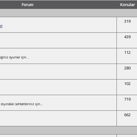
Forum
Konular
319
ı
]
439
112
ğiniz oyunlar için...
280
102
719
dışındaki sohbetleriniz için...
662