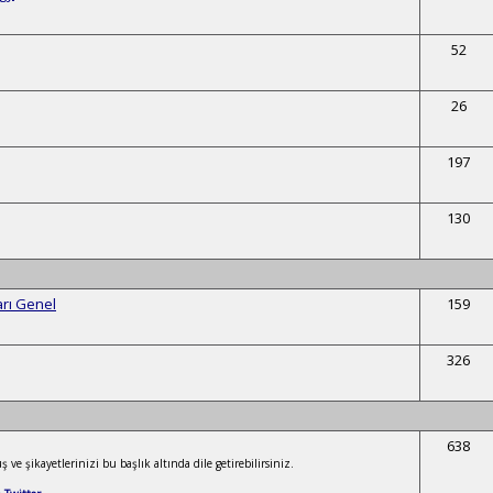
52
26
197
130
arı Genel
159
326
638
 ve şikayetlerinizi bu başlık altında dile getirebilirsiniz.