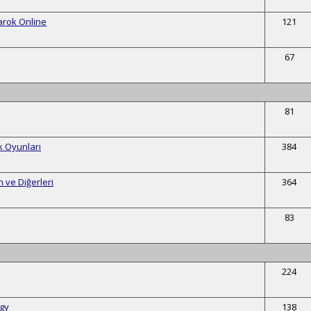
arok Online
121
67
81
k Oyunları
384
n ve Diğerleri
364
83
224
ogy
138