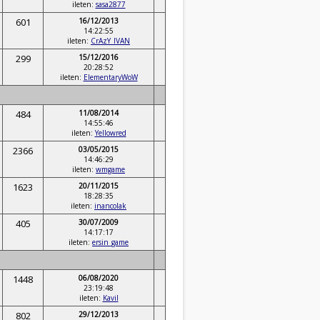
ileten:
sasa2877
601
16/12/2013
14:22:55
ileten:
CrAzY_IVAN
299
15/12/2016
20:28:52
ileten:
ElementaryWoW
484
11/08/2014
14:55:46
ileten:
Yellowred
2366
03/05/2015
14:46:29
ileten:
wmgame
1623
20/11/2015
18:28:35
ileten:
inancolak
405
30/07/2009
14:17:17
ileten:
ersin_game
1448
06/08/2020
23:19:48
ileten:
Kavil
802
29/12/2013