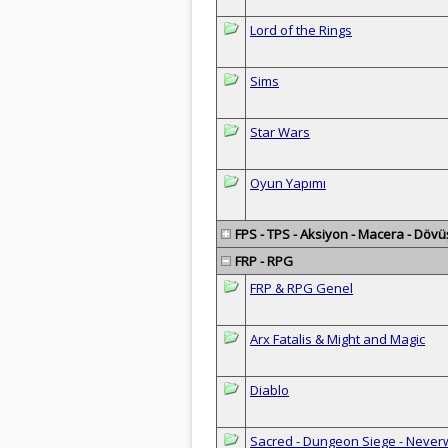
Lord of the Rings
Sims
Star Wars
Oyun Yapımı
FPS - TPS - Aksiyon - Macera - Dövü
FRP - RPG
FRP & RPG Genel
Arx Fatalis & Might and Magic
Diablo
Sacred - Dungeon Siege - Neverw