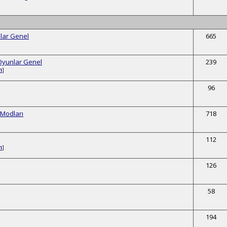
lar Genel
665
Oyunlar Genel
239
ı
]
96
 Modları
718
112
ı
]
126
58
194