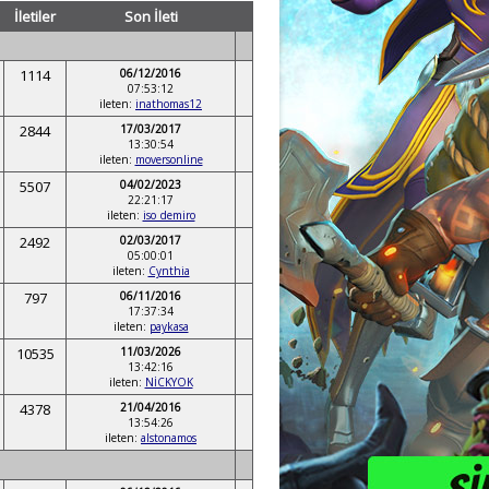
İletiler
Son İleti
1114
06/12/2016
07:53:12
ileten:
inathomas12
2844
17/03/2017
13:30:54
ileten:
moversonline
5507
04/02/2023
22:21:17
ileten:
iso_demiro
2492
02/03/2017
05:00:01
ileten:
Cynthia
797
06/11/2016
17:37:34
ileten:
paykasa
10535
11/03/2026
13:42:16
ileten:
NİCKYOK
4378
21/04/2016
13:54:26
ileten:
alstonamos