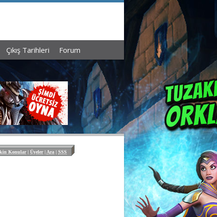
Çıkış Tarihleri
Forum
kin Konular
|
Üyeler
|
Ara
|
SSS