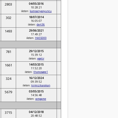
2803
04/05/2016
10:28:21
ileten:
kampanyaoyuncu
302
18/07/2014
16:05:07
ileten:
dert36
1493
29/06/2021
17:49:27
ileten:
HASS000
781
29/12/2015
15:39:12
ileten:
egetir
1661
14/03/2015
11:52:20
ileten:
thomosgee1
324
16/12/2024
09:39:52
ileten:
kirmizikarakan
5679
03/05/2015
14:56:48
ileten:
wmgame
3715
04/12/2018
20:48:52