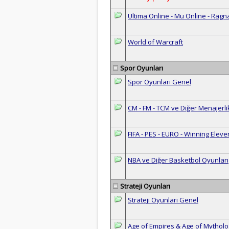
Ultima Online - Mu Online - Ragn
World of Warcraft
Spor Oyunları
Spor Oyunları Genel
CM - FM - TCM ve Diğer Menajerli
FIFA - PES - EURO - Winning Eleve
NBA ve Diğer Basketbol Oyunları
Strateji Oyunları
Strateji Oyunları Genel
Age of Empires & Age of Mythol