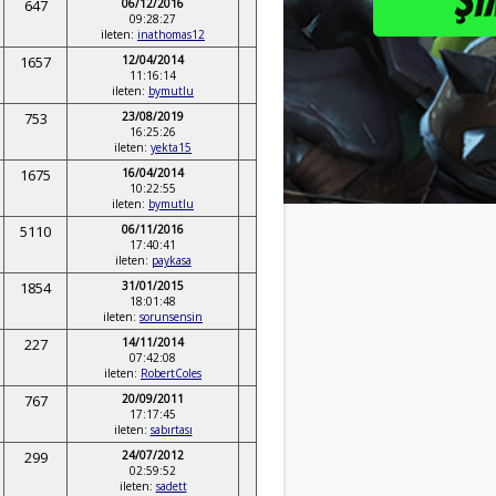
647
06/12/2016
09:28:27
ileten:
inathomas12
1657
12/04/2014
11:16:14
ileten:
bymutlu
753
23/08/2019
16:25:26
ileten:
yekta15
1675
16/04/2014
10:22:55
ileten:
bymutlu
5110
06/11/2016
17:40:41
ileten:
paykasa
1854
31/01/2015
18:01:48
ileten:
sorunsensin
227
14/11/2014
07:42:08
ileten:
RobertColes
767
20/09/2011
17:17:45
ileten:
sabırtası
299
24/07/2012
02:59:52
ileten:
sadett