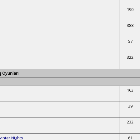
190
388
57
322
ş Oyunları
163
29
232
inter Nights
61