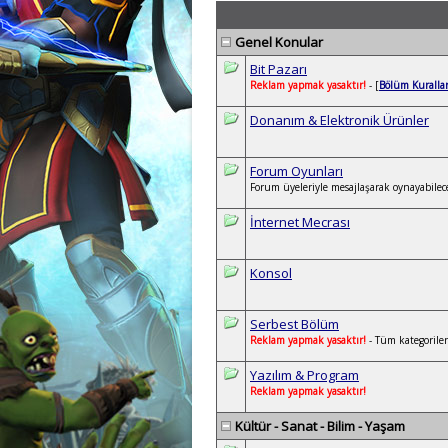
Genel Konular
Bit Pazarı
Reklam yapmak yasaktır!
- [
Bölüm Kurallar
Donanım & Elektronik Ürünler
Forum Oyunları
Forum üyeleriyle mesajlaşarak oynayabilece
İnternet Mecrası
Konsol
Serbest Bölüm
Reklam yapmak yasaktır!
- Tüm kategoriler 
Yazılım & Program
Reklam yapmak yasaktır!
Kültür - Sanat - Bilim - Yaşam