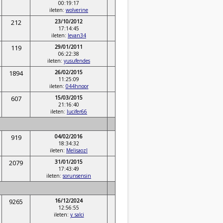
00:19:17
ileten:
wolverine
212
23/10/2012
17:14:45
ileten:
levan34
119
29/01/2011
06:22:38
ileten:
yusufendes
1894
26/02/2015
11:25:09
ileten:
044hnoor
607
15/03/2015
21:16:40
ileten:
lucifer66
919
04/02/2016
18:34:32
ileten:
Melisaozl
2079
31/01/2015
17:43:49
ileten:
sorunsensin
9265
16/12/2024
12:56:55
ileten:
y_salci