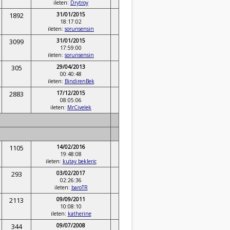
ileten:
Drytroy
1892
31/01/2015
18:17:02
ileten:
sorunsensin
3099
31/01/2015
17:59:00
ileten:
sorunsensin
305
29/04/2013
00:40:48
ileten:
BindirenBek
2883
17/12/2015
08:05:06
ileten:
MrCivelek
1105
14/02/2016
19:48:08
ileten:
kutay bekleric
293
03/02/2017
02:26:36
ileten:
baroTR
2113
09/09/2011
10:08:10
ileten:
katherine
344
09/07/2008