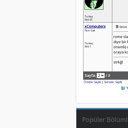
Turkey
İleti 55
xComputerx
İletim
Yeni Üye
rome da 
diye bir
Turkey
önemli) 
İleti 1
oraya ko
strkğl
Sayfa:
/ 3
Önceki Sayfa
|
Sonraki Sayfa
Popüler Bölüml