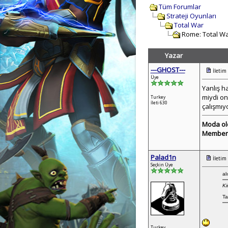
Tüm Forumlar
Strateji Oyunları
Total War
Rome: Total War 
Yazar
---GHOST---
İletim
Üye
Yanlış h
miydi on
Turkey
İleti 630
çalışmıy
Moda ol
Member 
Palad1n
İletim
Seçkin Üye
alı
Ki
Ta
Turkey