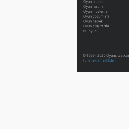
Oyun hileleri
Oyun forum
Oyun inceleme
Oyun çözümleri
Oyun haberi
Oyun çıkış tarihi
PC oyunu
© 1999 - 2026 Oyunsitesi.c
Tüm hakları saklıdır.