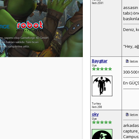
İleti 2591
assasin 
tabi:) ö
baskınla
Deniz, k
"Hey, ağz
Baygitar
İletim
Üye
300-500 
En GÜÇSÜ
------------
Turkey
İleti 298
oky
İletim
Üye
arkadasl
capture_
Campus_