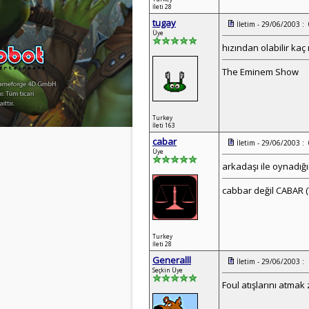
İleti 28
tugay
İletim - 29/06/2003 :
Üye
hızından olabilir kaç
The Eminem Show
Turkey
İleti 163
cabar
İletim - 29/06/2003 :
Üye
arkadaşı ile oynadığ
cabbar değil CABAR (T
Turkey
İleti 28
Generalll
İletim - 29/06/2003 :
Seçkin Üye
Foul atışlarını atmak