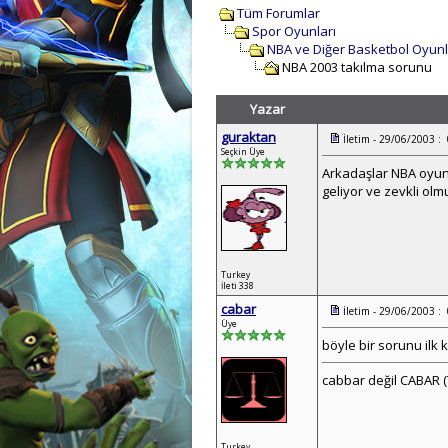
Tüm Forumlar
Spor Oyunları
NBA ve Diğer Basketbol Oyunl
NBA 2003 takılma sorunu
Yazar
guraktan
İletim - 29/06/2003 :
Seçkin Üye
Arkadaşlar NBA oyunu
geliyor ve zevkli olm
Turkey
İleti 338
cabar
İletim - 29/06/2003 :
Üye
böyle bir sorunu ilk
cabbar değil CABAR (T
Turkey