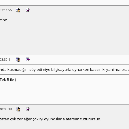
 03:11:56
 mhz
 03:30:41
ında kasmadığını söyledi niye bilgisayarla oynarken kassın ki yani hızı or
ek B ile )
 10:05:38
 zaten çok zor eğer çok iyi oyuncularla atarsan tutturursun.