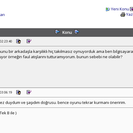
Yeni Konu
Yaz
arı
Konu
 02:23:40
nu bir arkadaşla karşılıklı hiç takılmasız oynuyorduk ama ben bilgisayara
uyor örneğin faul atışlarını tutturamıyorum. bunun sebebi ne olabilir?
 03:06:19
 kez duydum ve şaşıdım doğrusu. bence oyunu tekrar kurmanı öneririm.
ek B ile )