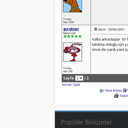
Turkey
İleti 1334
guraktan
İletim - 29/06/2003 :
Seçkin Üye
Valla arkadaşlar 10-
takılma olduğu için 
önce de vardı yani 
Turkey
İleti 338
Sayfa:
/ 2
Sonraki Sayfa
Yeni Konu
Yazıc
Popüler Bölümler