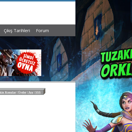
Çıkış Tarihleri
Forum
kin Konular
|
Üyeler
|
Ara
|
SSS