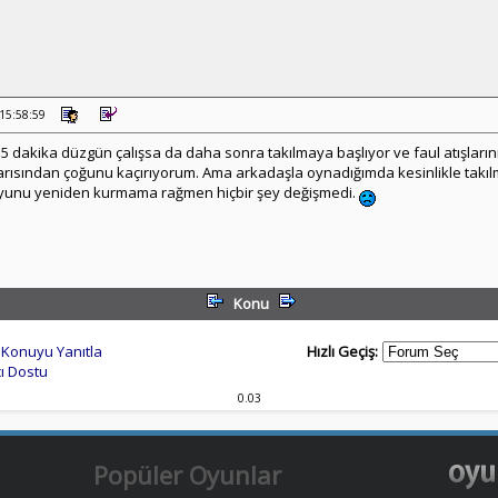
 15:58:59
15 dakika düzgün çalışsa da daha sonra takılmaya başlıyor ve faul atışla
yarısından çoğunu kaçırıyorum. Ama arkadaşla oynadığımda kesinlikle tak
oyunu yeniden kurmama rağmen hiçbir şey değişmedi.
Konu
Konuyu Yanıtla
Hızlı Geçiş:
ı Dostu
0.03
Popüler Oyunlar