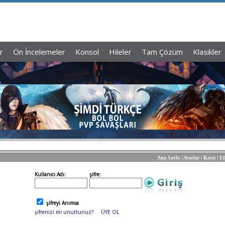
r
Ön İncelemeler
Konsol
Hileler
Tam Çözüm
Klasikler
Ana Sayfa
|
Ayarlar
|
Kayıt
|
Et
Kullanıcı Adı:
şifre:
şifreyi Anımsa
şifrenizi mi unuttunuz?
ÜYE OL